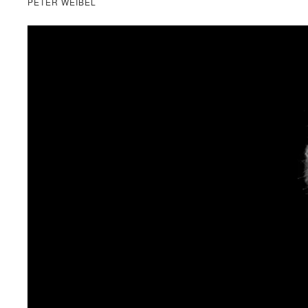
PETER WEIBEL
Ute Gerhard (*1939) ist Soziologin, ehemalige
Inhaberin der ersten ordentlichen Professur für
Frauen- und Geschlechterforschung an einer
deutschen Universität, Initiatorin des »Cornelia
Goethe Centrums für Frauenstudien und die
Erforschung der Geschlechterverhältnisse« und
Mitbegründerin der Zeitschrift »Feministische
Studien«.