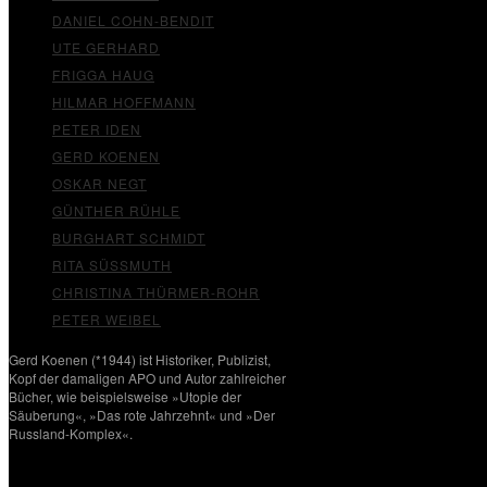
DANIEL COHN-BENDIT
UTE GERHARD
FRIGGA HAUG
HILMAR HOFFMANN
PETER IDEN
GERD KOENEN
OSKAR NEGT
GÜNTHER RÜHLE
BURGHART SCHMIDT
RITA SÜSSMUTH
CHRISTINA THÜRMER-ROHR
PETER WEIBEL
Gerd Koenen (*1944) ist Historiker, Publizist,
Kopf der damaligen APO und Autor zahlreicher
Bücher, wie beispielsweise »Utopie der
Säuberung«, »Das rote Jahrzehnt« und »Der
Russland-Komplex«.