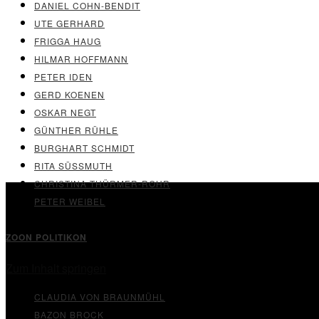
DANIEL COHN-BENDIT
UTE GERHARD
FRIGGA HAUG
HILMAR HOFFMANN
PETER IDEN
GERD KOENEN
OSKAR NEGT
GÜNTHER RÜHLE
BURGHART SCHMIDT
RITA SÜSSMUTH
CHRISTINA THÜRMER-ROHR
PETER WEIBEL
ZOON POLITIKON
Zum Inhalt springen
CLAUDIA VON BRAUNMÜHL
BAZON BROCK